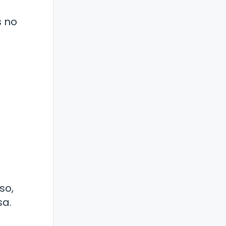
s no
so,
sa.