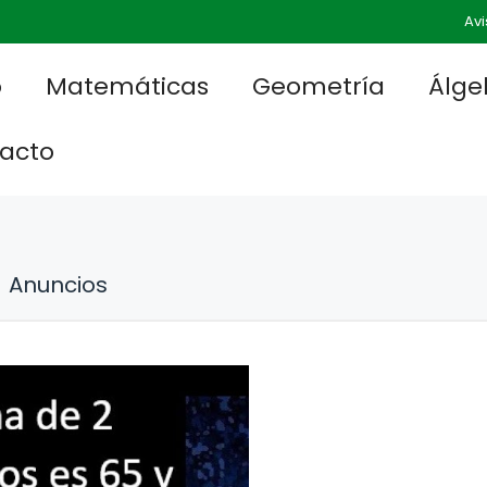
Avi
o
Matemáticas
Geometría
Álge
acto
Anuncios