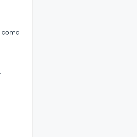
os como
.