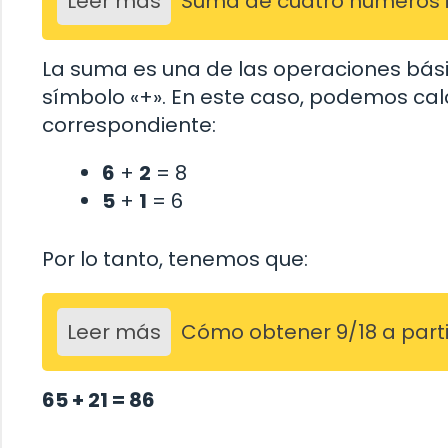
Leer más
Suma de cuatro números 
La suma es una de las operaciones básic
símbolo «+». En este caso, podemos cal
correspondiente:
6
+
2
= 8
5
+
1
= 6
Por lo tanto, tenemos que:
Leer más
Cómo obtener 9/18 a parti
65 + 21 = 86