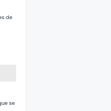
es de
que se