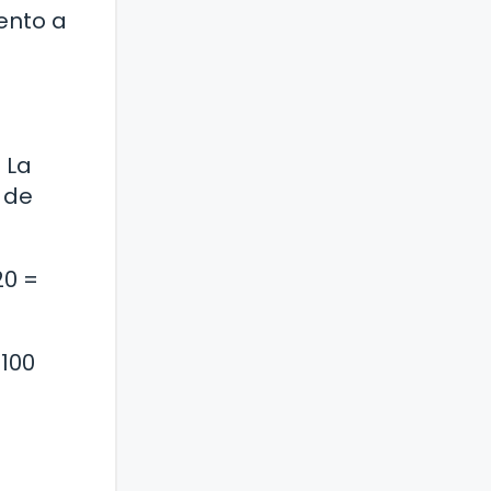
ento a
 La
e de
20 =
$100