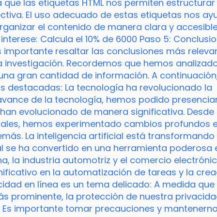
 que las etiquetas HTML nos permiten estructurar
ctiva. El uso adecuado de estas etiquetas nos ay
organizar el contenido de manera clara y accesibl
interese: Calcula el 10% de 6000 Paso 5: Conclusi
s importante resaltar las conclusiones más releva
ra investigación. Recordemos que hemos analizad
una gran cantidad de información. A continuación
s destacadas: La tecnología ha revolucionado la
vance de la tecnología, hemos podido presencia
an evolucionado de manera significativa. Desde 
ciales, hemos experimentado cambios profundos e
s. La inteligencia artificial está transformando
icial se ha convertido en una herramienta poderosa 
a, la industria automotriz y el comercio electrónic
ificativo en la automatización de tareas y la crea
acidad en línea es un tema delicado: A medida que
más prominente, la protección de nuestra privacid
al. Es importante tomar precauciones y mantenern