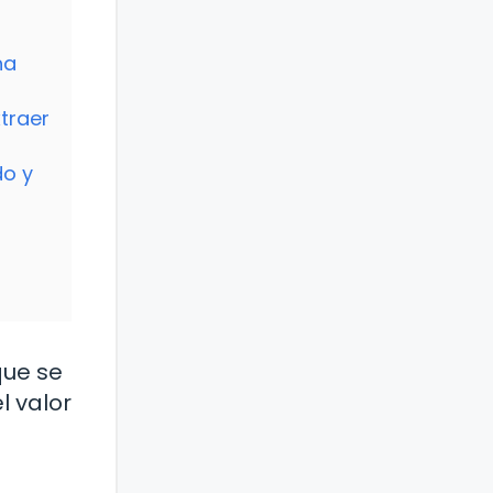
ha
traer
do y
que se
l valor