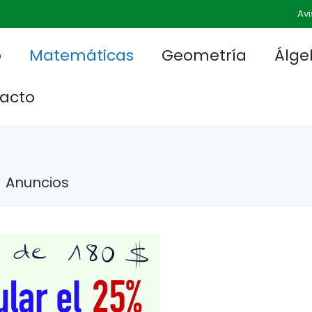
Avi
o
Matemáticas
Geometría
Álge
acto
Anuncios