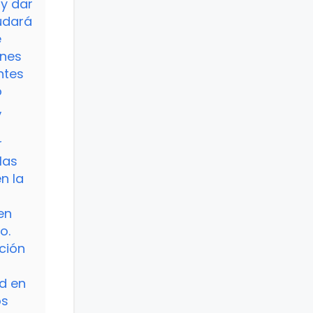
 y dar
udará
e
ones
ntes
o
,
r
las
n la
en
o.
ción
ad en
os