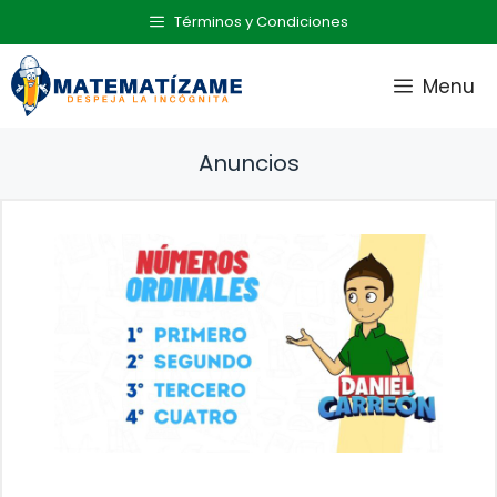
Saltar
Términos y Condiciones
al
contenido
Menu
Anuncios