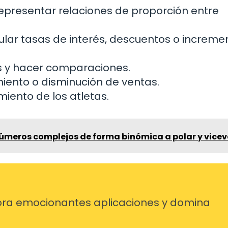
epresentar relaciones de proporción entre
ular tasas de interés, descuentos o increme
os y hacer comparaciones.
iento o disminución de ventas.
miento de los atletas.
úmeros complejos de forma binómica a polar y vicev
ra emocionantes aplicaciones y domina