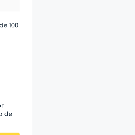
de 100
or
a de