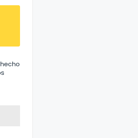
l hecho
os