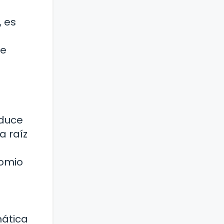
, es
se
oduce
a raíz
nomio
mática