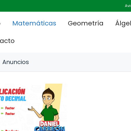
Avi
o
Matemáticas
Geometría
Álge
acto
Anuncios