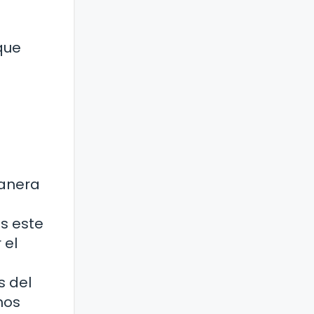
que
manera
s este
 el
s del
mos