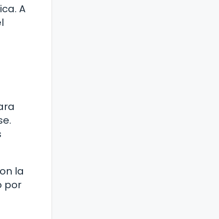
ca. A
l
ara
se.
s
on la
o por