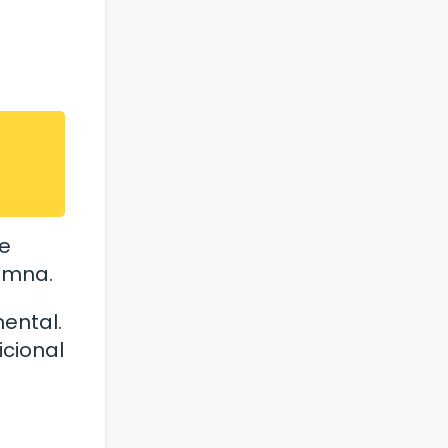
e
lumna.
ental.
icional